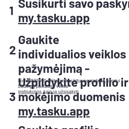
Susikurti savo pasky
1
my.tasku.app
Gaukite
2
individualios veiklos
pažymėjimą -
Užpildykite profilio ir
kodu "829900 | Kita, niekur kitur nepriskirta, verslui
būdingų paslaugų veikla"
3
mokėjimo duomenis
instrukcijos, kaip ją užsisakyti
my.tasku.app