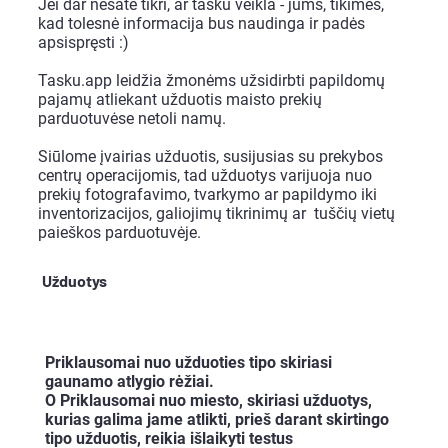
Jei dar nesate tikri, ar tasku veikla - jums, tikimės,
kad tolesnė informacija bus naudinga ir padės
apsispręsti :)
Tasku.app leidžia žmonėms užsidirbti papildomų
pajamų atliekant užduotis maisto prekių
parduotuvėse netoli namų.
Siūlome įvairias užduotis, susijusias su prekybos
centrų operacijomis, tad užduotys varijuoja nuo
prekių fotografavimo, tvarkymo ar papildymo iki
inventorizacijos, galiojimų tikrinimų ar tuščių vietų
paieškos parduotuvėje.
Užduotys
Priklausomai nuo užduoties tipo skiriasi
gaunamo atlygio rėžiai.
O Priklausomai nuo miesto, skiriasi užduotys,
kurias galima jame atlikti, prieš darant skirtingo
tipo užduotis, reikia išlaikyti testus